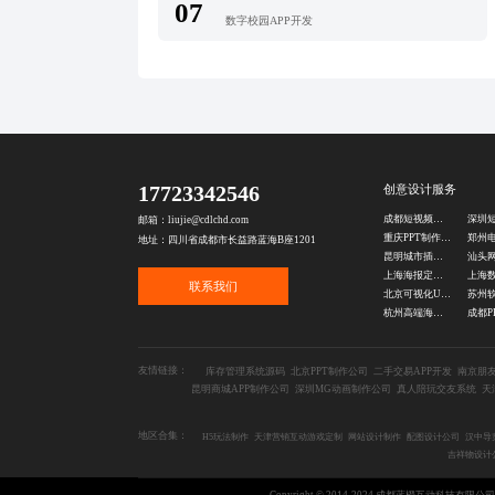
07
数字校园APP开发
17723342546
创意设计服务
成都短视频处理公司
邮箱：liujie@cdlchd.com
重庆PPT制作代做
地址：四川省成都市长益路蓝海B座1201
昆明城市插画设计公司
上海海报定制设计
联系我们
北京可视化UI设计公司
杭州高端海报设计公司
友情链接：
库存管理系统源码
北京PPT制作公司
二手交易APP开发
南京朋
昆明商城APP制作公司
深圳MG动画制作公司
真人陪玩交友系统
天
地区合集：
H5玩法制作
天津营销互动游戏定制
网站设计制作
配图设计公司
汉中导
吉祥物设计
Copyright © 2014-2024 成都蓝橙互动科技有限公